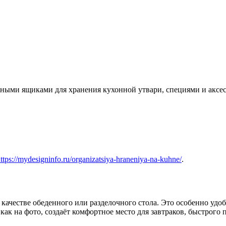
ми ящиками для хранения кухонной утвари, специями и аксессу
ttps://mydesigninfo.ru/organizatsiya-hraneniya-na-kuhne/
.
качестве обеденного или разделочного стола. Это особенно удоб
ак на фото, создаёт комфортное место для завтраков, быстрого 