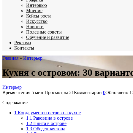
Интервью
Мнение
Кейсы роста
Искусство
Новости
Полезные советы
Обучение и развитие
Реклама
Контакты
Главная
»
Интерьер
Кухня с островом: 30 вариант
Интерьер
Время чтения
5 мин.
Просмотры
21
Комментарии
0
Обновлено
1
Содержание
1
Когда уместен остров на кухне
1.1
Раковина в острове
1.2
Плита в острове
1.3
Обеденная зона