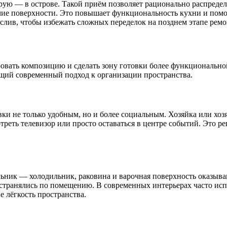
рую — в острове. Такой приём позволяет рационально распреде
чие поверхности. Это повышает функциональность кухни и помо
слив, чтобы избежать сложных переделок на позднем этапе ремо
ировать композицию и сделать зону готовки более функциональн
ющий современный подход к организации пространства.
ки не только удобным, но и более социальным. Хозяйка или хоз
отреть телевизор или просто оставаться в центре событий. Это 
ьник — холодильник, раковина и варочная поверхность оказываю
остранялись по помещению. В современных интерьерах часто ис
 лёгкость пространства.